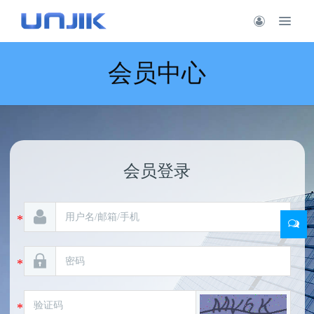
会员中心
会员登录