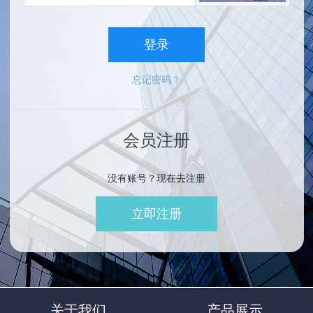
登录
忘记密码？
会员注册
没有账号？现在去注册
立即注册
关于我们
产品展示